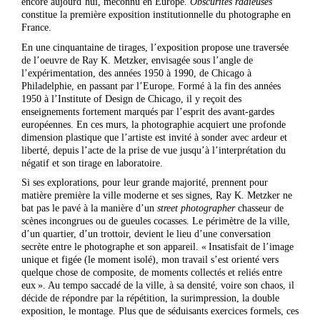
encore aujourd’hui, méconnu en Europe.
Obscurités radieuses
constitue la première exposition institutionnelle du photographe en
France.
En une cinquantaine de tirages, l’exposition propose une traversée
de l’oeuvre de Ray K. Metzker, envisagée sous l’angle de
l’expérimentation, des années 1950 à 1990, de Chicago à
Philadelphie, en passant par l’Europe. Formé à la fin des années
1950 à l’Institute of Design de Chicago, il y reçoit des
enseignements fortement marqués par l’esprit des avant-gardes
européennes. En ces murs, la photographie acquiert une profonde
dimension plastique que l’artiste est invité à sonder avec ardeur et
liberté, depuis l’acte de la prise de vue jusqu’à l’interprétation du
négatif et son tirage en laboratoire.
Si ses explorations, pour leur grande majorité, prennent pour
matière première la ville moderne et ses signes, Ray K. Metzker ne
bat pas le pavé à la manière d’un
street photographer
chasseur de
scènes incongrues ou de gueules cocasses. Le périmètre de la ville,
d’un quartier, d’un trottoir, devient le lieu d’une conversation
secrète entre le photographe et son appareil. « Insatisfait de l’image
unique et figée (le moment isolé), mon travail s’est orienté vers
quelque chose de composite, de moments collectés et reliés entre
eux ». Au tempo saccadé de la ville, à sa densité, voire son chaos, il
décide de répondre par la répétition, la surimpression, la double
exposition, le montage. Plus que de séduisants exercices formels, ces